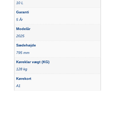
10 L
Garanti
5 År
Modelår
2025
Sædehøjde
795 mm
Køreklar vægt (KG)
128 kg
Kørekort
A1