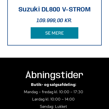
Suzuki DL800 V-STROM
109.999,00
KR.
SE MERE
Åbningstider
Butik- og salgsafdeling:
Mandag – fredag kl. 10:00 – 17:30
Lørdag kl. 10:00 – 14:00
Søndag: Lukket