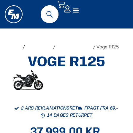
Forside
/
Motorcykler
/
Nye motorcykler
/ Voge R125
VOGE R125
2 ÅRS REKLAMATIONSRET
FRAGT FRA 69,-
14 DAGES RETURRET
37.999,00
KR.