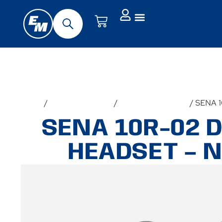
Forside
/
Udstyr & Tilbehør
/
Intercom-systemer
/ SENA 
SENA 10R-02 
HEADSET – 