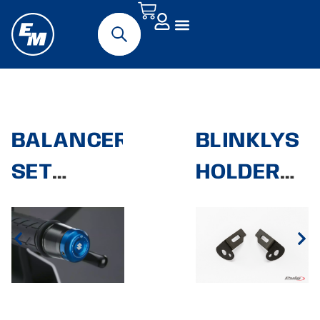
BALANCER
BLINKLYS
SET
HOLDERE
HANDLE
FOR
BAR
ORIGINALE
BLINKLYS
PUIG