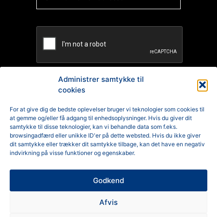
Administrer samtykke til
cookies
TILMELD
For at give dig de bedste oplevelser bruger vi teknologier som cookies til
at gemme og/eller få adgang til enhedsoplysninger. Hvis du giver dit
Reklamation
samtykke til disse teknologier, kan vi behandle data som f.eks.
browsingadfærd eller unikke ID'er på dette websted. Hvis du ikke giver
Generelle Handelsbetingelser
dit samtykke eller trækker dit samtykke tilbage, kan det have en negativ
indvirkning på visse funktioner og egenskaber.
Cookiepolitik
Godkend
Privatlivspolitik
Afvis