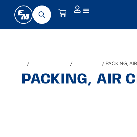
Forside
/
Udstyr & Tilbehør
/
Reservedele
/ PACKING, AI
PACKING, AIR 