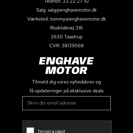
Telefon: 33 22 27 10
Salg: salg@enghavemotor.dk
Værksted: tommy@enghavemotor.dk
Roskildevej 316
2630 Taastrup
CVR: 38139568
ENGHAVE
MOTOR
Tilmeld dig vores nyhedsbrev og
få opdateringer på eksklusive deals