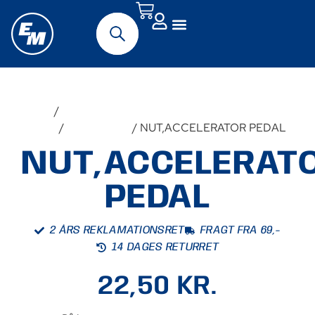
Forside
/
Udstyr &
Tilbehør
/
Reservedele
/ NUT,ACCELERATOR PEDAL
NUT,ACCELERAT
PEDAL
2 ÅRS REKLAMATIONSRET
FRAGT FRA 69,-
14 DAGES RETURRET
22,50
KR.