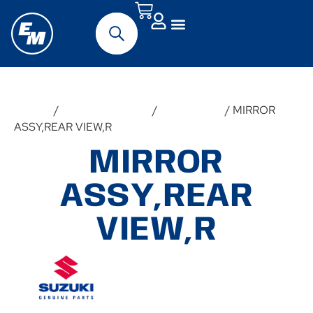
Forside
/
Udstyr & Tilbehør
/
Reservedele
/ MIRROR
ASSY,REAR VIEW,R
MIRROR
ASSY,REAR
VIEW,R