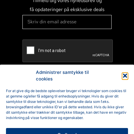
Tilmeld dig vores nyhedsbrev og
få opdateringer på eksklusive deals
Administrer samtykke til
cookies
TILMELD
For at give dig de bedste oplevelser bruger vi teknologier som cookies til
at gemme og/eller få adgang til enhedsoplysninger. Hvis du giver dit
Reklamation
samtykke til disse teknologier, kan vi behandle data som f.eks.
browsingadfærd eller unikke ID'er på dette websted. Hvis du ikke giver
Generelle Handelsbetingelser
dit samtykke eller trækker dit samtykke tilbage, kan det have en negativ
indvirkning på visse funktioner og egenskaber.
Cookiepolitik