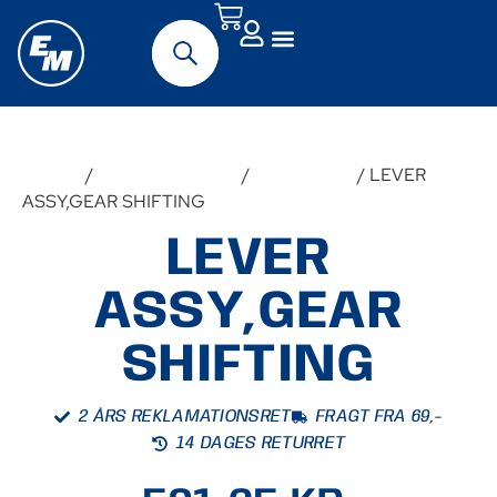
Forside
/
Udstyr & Tilbehør
/
Reservedele
/ LEVER
ASSY,GEAR SHIFTING
LEVER
ASSY,GEAR
SHIFTING
2 ÅRS REKLAMATIONSRET
FRAGT FRA 69,-
14 DAGES RETURRET