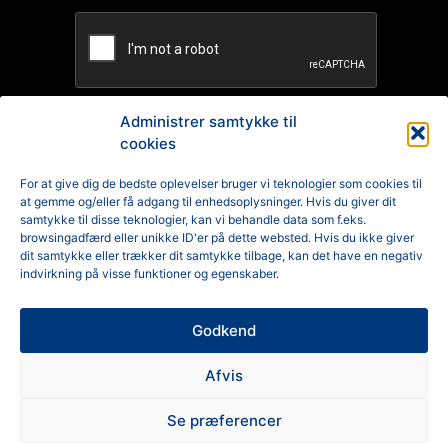
Administrer samtykke til
cookies
TILMELD
For at give dig de bedste oplevelser bruger vi teknologier som cookies til
at gemme og/eller få adgang til enhedsoplysninger. Hvis du giver dit
Reklamation
samtykke til disse teknologier, kan vi behandle data som f.eks.
browsingadfærd eller unikke ID'er på dette websted. Hvis du ikke giver
Generelle Handelsbetingelser
dit samtykke eller trækker dit samtykke tilbage, kan det have en negativ
indvirkning på visse funktioner og egenskaber.
Cookiepolitik
Godkend
Privatlivspolitik
Afvis
Se præferencer