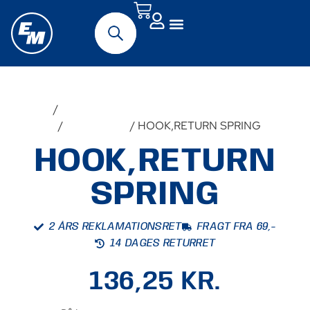
Forside
/
Udstyr &
Tilbehør
/
Reservedele
/ HOOK,RETURN SPRING
HOOK,RETURN
SPRING
2 ÅRS REKLAMATIONSRET
FRAGT FRA 69,-
14 DAGES RETURRET
136,25
KR.