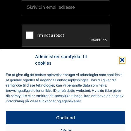
Administrer samtykke til
cookies
TILMELD
For at give dig de bedste oplevelser bruger vi teknologier som cookies til
at gemme og/eller få adgang til enhedsoplysninger. Hvis du giver dit
Reklamation
samtykke til disse teknologier, kan vi behandle data som f.eks.
browsingadfærd eller unikke ID'er på dette websted. Hvis du ikke giver
Generelle Handelsbetingelser
dit samtykke eller trækker dit samtykke tilbage, kan det have en negativ
indvirkning på visse funktioner og egenskaber.
Cookiepolitik
Godkend
Privatlivspolitik
Afvis