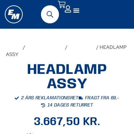
Forside
/
Udstyr & Tilbehør
/
Reservedele
/ HEADLAMP
ASSY
HEADLAMP
ASSY
2 ÅRS REKLAMATIONSRET
FRAGT FRA 69,-
14 DAGES RETURRET
3.667,50
KR.