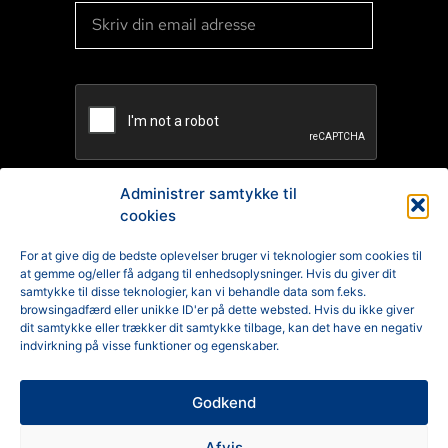
Administrer samtykke til
cookies
TILMELD
For at give dig de bedste oplevelser bruger vi teknologier som cookies til
at gemme og/eller få adgang til enhedsoplysninger. Hvis du giver dit
Reklamation
samtykke til disse teknologier, kan vi behandle data som f.eks.
browsingadfærd eller unikke ID'er på dette websted. Hvis du ikke giver
Generelle Handelsbetingelser
dit samtykke eller trækker dit samtykke tilbage, kan det have en negativ
indvirkning på visse funktioner og egenskaber.
Cookiepolitik
Godkend
Privatlivspolitik
Afvis