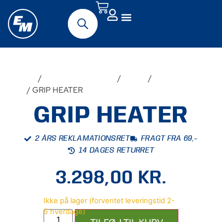
Forside
/
Originalt MC-udstyr
/
Suzuki
/
GSX-
8TT
/ GRIP HEATER
GRIP HEATER
2 ÅRS REKLAMATIONSRET
FRAGT FRA 69,-
14 DAGES RETURRET
3.298,00
KR.