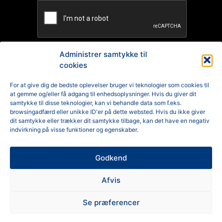
Administrer samtykke til
cookies
TILMELD
For at give dig de bedste oplevelser bruger vi teknologier som cookies til
at gemme og/eller få adgang til enhedsoplysninger. Hvis du giver dit
Reklamation
samtykke til disse teknologier, kan vi behandle data som f.eks.
browsingadfærd eller unikke ID'er på dette websted. Hvis du ikke giver
Generelle Handelsbetingelser
dit samtykke eller trækker dit samtykke tilbage, kan det have en negativ
indvirkning på visse funktioner og egenskaber.
Cookiepolitik
Godkend
Privatlivspolitik
Afvis
Se præferencer