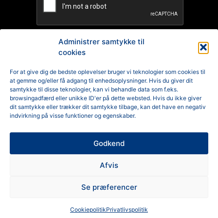
Administrer samtykke til
cookies
TILMELD
For at give dig de bedste oplevelser bruger vi teknologier som cookies til
at gemme og/eller få adgang til enhedsoplysninger. Hvis du giver dit
Reklamation
samtykke til disse teknologier, kan vi behandle data som f.eks.
browsingadfærd eller unikke ID'er på dette websted. Hvis du ikke giver
Generelle Handelsbetingelser
dit samtykke eller trækker dit samtykke tilbage, kan det have en negativ
indvirkning på visse funktioner og egenskaber.
Cookiepolitik
Godkend
Privatlivspolitik
Afvis
Se præferencer
Cookiepolitik
Privatlivspolitik