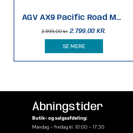
AGV AX9 Pacific Road Mat Black/White/Red Str. XL
2.799,00
KR.
3.999,00
kr.
SE MERE
Åbningstider
Butik- og salgsafdeling:
Mandag – fredag kl. 10:00 – 17:30