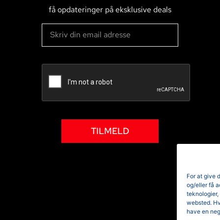
få opdateringer på eksklusive deals
TILMELD
For at give 
og/eller få 
teknologier,
websted. Hvi
have en neg