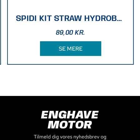
SPIDI KIT STRAW HYDROBACK
89,00
KR.
SE MERE
ENGHAVE
MOTOR
Tilmeld dig vores nyhedsbrev og