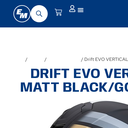
Forside
/
Hjelme
/
Fullface-hjelme
/ Drift EVO VERTICAL 
DRIFT EVO VE
MATT BLACK/G