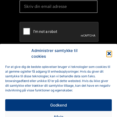
Administrer samtykke til
cookies
TILMELD
For at give dig de bedste oplevelser bruger vi teknologier som cookies til
at gemme og/eller få adgang til enhedsoplysninger. Hvis du giver dit
Reklamation
samtykke til disse teknologier, kan vi behandle data som f.eks.
browsingadfærd eller unikke ID'er på dette websted. Hvis du ikke giver
Generelle Handelsbetingelser
dit samtykke eller trækker dit samtykke tilbage, kan det have en negativ
indvirkning på visse funktioner og egenskaber.
Cookiepolitik
Godkend
Privatlivspolitik
Afvis