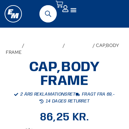
Forside
/
Udstyr & Tilbehør
/
Reservedele
/ CAP,BODY
FRAME
CAP,BODY
FRAME
2 ÅRS REKLAMATIONSRET
FRAGT FRA 69,-
14 DAGES RETURRET
86,25
KR.