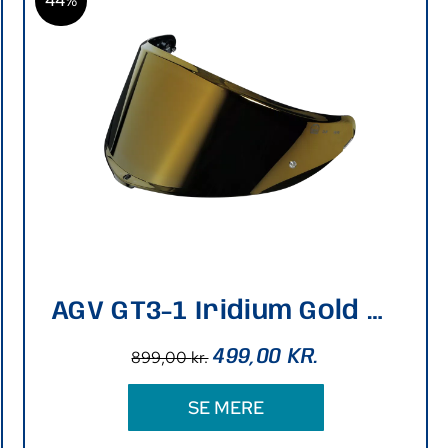
44%
AGV GT3-1 Iridium Gold Visor XXS-L
499,00
KR.
899,00
kr.
SE MERE