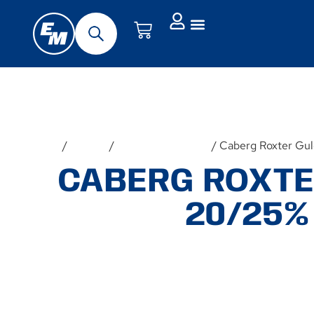
Forside
/
Hjelme
/
Tilbehør til hjelme
/ Caberg Roxter Gu
CABERG ROXTE
20/25%