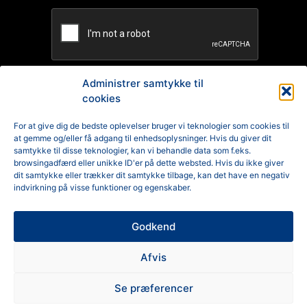
Administrer samtykke til
cookies
TILMELD
For at give dig de bedste oplevelser bruger vi teknologier som cookies til
at gemme og/eller få adgang til enhedsoplysninger. Hvis du giver dit
Reklamation
samtykke til disse teknologier, kan vi behandle data som f.eks.
browsingadfærd eller unikke ID'er på dette websted. Hvis du ikke giver
Generelle Handelsbetingelser
dit samtykke eller trækker dit samtykke tilbage, kan det have en negativ
indvirkning på visse funktioner og egenskaber.
Cookiepolitik
Godkend
Privatlivspolitik
Afvis
Se præferencer