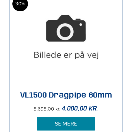
30%
VL1500 Dragpipe 60mm
4.000,00
KR.
5.695,00
kr.
SE MERE