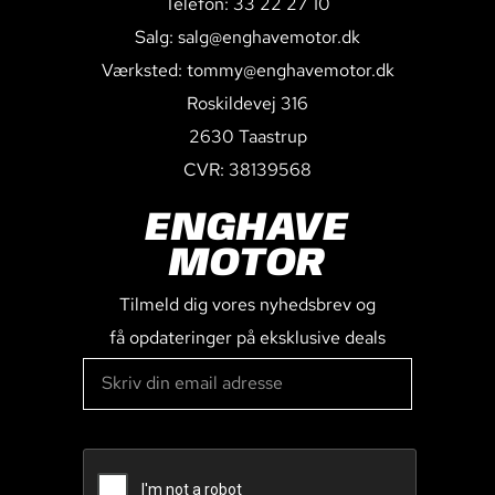
Telefon: 33 22 27 10
Salg: salg@enghavemotor.dk
Værksted: tommy@enghavemotor.dk
Roskildevej 316
2630 Taastrup
CVR: 38139568
ENGHAVE
MOTOR
Tilmeld dig vores nyhedsbrev og
få opdateringer på eksklusive deals