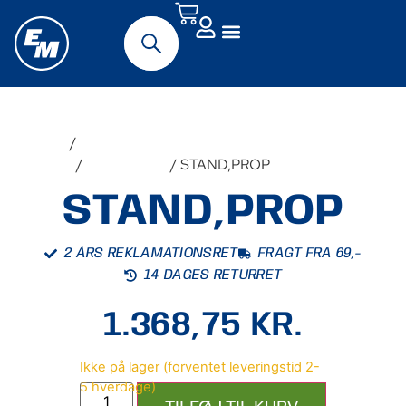
Forside
/
Udstyr &
Tilbehør
/
Reservedele
/ STAND,PROP
STAND,PROP
2 ÅRS REKLAMATIONSRET
FRAGT FRA 69,-
14 DAGES RETURRET
1.368,75
KR.