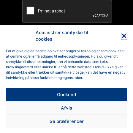
Administrer samtykke til
cookies
TILMELD
For at give dig de bedste oplevelser bruger vi teknologier som cookies til
at gemme og/eller få adgang til enhedsoplysninger. Hvis du giver dit
Reklamation
samtykke til disse teknologier, kan vi behandle data som f.eks.
browsingadfærd eller unikke ID'er på dette websted. Hvis du ikke giver
Generelle Handelsbetingelser
dit samtykke eller trækker dit samtykke tilbage, kan det have en negativ
indvirkning på visse funktioner og egenskaber.
Cookiepolitik
Godkend
Privatlivspolitik
Afvis
Se præferencer