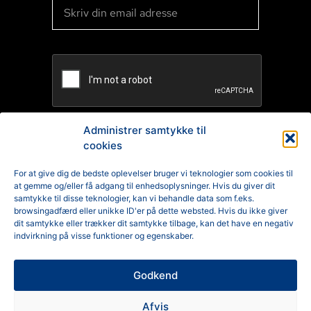
Administrer samtykke til
cookies
TILMELD
For at give dig de bedste oplevelser bruger vi teknologier som cookies til
at gemme og/eller få adgang til enhedsoplysninger. Hvis du giver dit
Reklamation
samtykke til disse teknologier, kan vi behandle data som f.eks.
browsingadfærd eller unikke ID'er på dette websted. Hvis du ikke giver
Generelle Handelsbetingelser
dit samtykke eller trækker dit samtykke tilbage, kan det have en negativ
indvirkning på visse funktioner og egenskaber.
Cookiepolitik
Godkend
Privatlivspolitik
Afvis