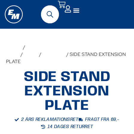
Forside
/
Originalt MC-
udstyr
/
Suzuki
/
DL800DE
/ SIDE STAND EXTENSION
PLATE
SIDE STAND
EXTENSION
PLATE
2 ÅRS REKLAMATIONSRET
FRAGT FRA 69,-
14 DAGES RETURRET