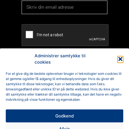
Administrer samtykke til
cookies
TILMELD
For at give dig de bedste oplevelser bruger vi teknologier som cookies til
at gemme og/eller få adgang til enhedsoplysninger. Hvis du giver dit
Reklamation
samtykke til disse teknologier, kan vi behandle data som f.eks.
browsingadfærd eller unikke ID'er på dette websted. Hvis du ikke giver
Generelle Handelsbetingelser
dit samtykke eller trækker dit samtykke tilbage, kan det have en negativ
indvirkning på visse funktioner og egenskaber.
Cookiepolitik
Godkend
Privatlivspolitik
Afvis