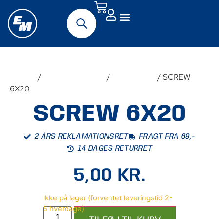
Forside
/
Udstyr & Tilbehør
/
Reservedele
/ SCREW
6X20
SCREW 6X20
2 ÅRS REKLAMATIONSRET
FRAGT FRA 69,-
14 DAGES RETURRET
5,00
KR.