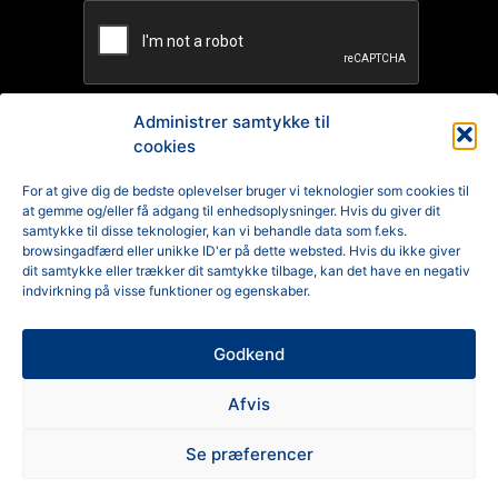
Administrer samtykke til
cookies
TILMELD
For at give dig de bedste oplevelser bruger vi teknologier som cookies til
at gemme og/eller få adgang til enhedsoplysninger. Hvis du giver dit
Reklamation
samtykke til disse teknologier, kan vi behandle data som f.eks.
browsingadfærd eller unikke ID'er på dette websted. Hvis du ikke giver
Generelle Handelsbetingelser
dit samtykke eller trækker dit samtykke tilbage, kan det have en negativ
indvirkning på visse funktioner og egenskaber.
Cookiepolitik
Godkend
Privatlivspolitik
Afvis
Se præferencer