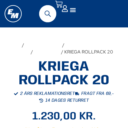
Forside
/
Udstyr & Tilbehør
/
Tasker &
Opbevaring
/
Andre tasker
/ KRIEGA ROLLPACK 20
KRIEGA
ROLLPACK 20
2 ÅRS REKLAMATIONSRET
FRAGT FRA 69,-
14 DAGES RETURRET
1.230,00
KR.