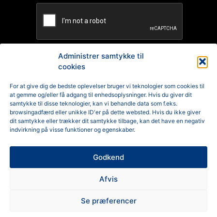
Administrer samtykke til
cookies
TILMELD
For at give dig de bedste oplevelser bruger vi teknologier som cookies til
at gemme og/eller få adgang til enhedsoplysninger. Hvis du giver dit
Reklamation
samtykke til disse teknologier, kan vi behandle data som f.eks.
browsingadfærd eller unikke ID'er på dette websted. Hvis du ikke giver
Generelle Handelsbetingelser
dit samtykke eller trækker dit samtykke tilbage, kan det have en negativ
indvirkning på visse funktioner og egenskaber.
Cookiepolitik
Godkend
Privatlivspolitik
Afvis
Se præferencer