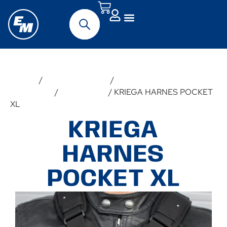
Forside
/
Udstyr & Tilbehør
/
Tasker &
Opbevaring
/
Andre tasker
/ KRIEGA HARNES POCKET
XL
KRIEGA
HARNES
POCKET XL