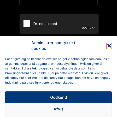
Administrer samtykke til
cookies
TILMELD
For at give dig de bedste oplevelser bruger vi teknologier som cookies til
at gemme og/eller få adgang til enhedsoplysninger. Hvis du giver dit
Reklamation
samtykke til disse teknologier, kan vi behandle data som f.eks.
browsingadfærd eller unikke ID'er på dette websted. Hvis du ikke giver
Generelle Handelsbetingelser
dit samtykke eller trækker dit samtykke tilbage, kan det have en negativ
indvirkning på visse funktioner og egenskaber.
Cookiepolitik
Godkend
Privatlivspolitik
Afvis