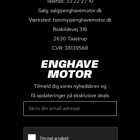
Telefon: 33 22 27 10
Salg: salg@enghavemotor.dk
Værksted: tommy@enghavemotor.dk
Roskildevej 316
2630 Taastrup
CVR: 38139568
ENGHAVE
MOTOR
Tilmeld dig vores nyhedsbrev og
få opdateringer på eksklusive deals