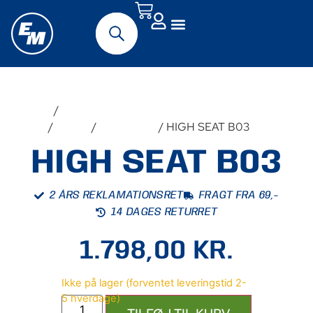
Forside
/
Originalt MC-
udstyr
/
Suzuki
/
DL1050DE
/ HIGH SEAT B03
HIGH SEAT B03
2 ÅRS REKLAMATIONSRET
FRAGT FRA 69,-
14 DAGES RETURRET
1.798,00
KR.