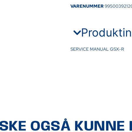
VARENUMMER
9950039212
Produktin
SERVICE MANUAL GSX-R
ÅSKE OGSÅ KUNNE L