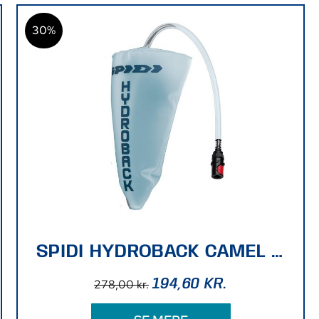
30%
SPIDI HYDROBACK CAMEL BAG onesize
194,60
KR.
278,00
kr.