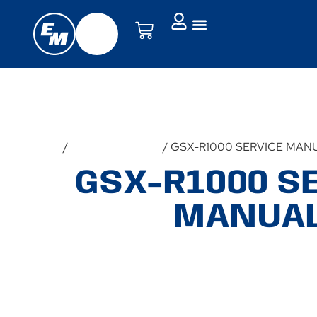
Forside
/
Udstyr & Tilbehør
/ GSX-R1000 SERVICE MAN
GSX-R1000 S
MANUA