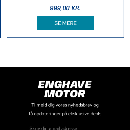
999,00
KR.
SE MERE
ENGHAVE
MOTOR
Tilmeld dig vores nyhedsbrev og
få opdateringer på eksklusive deals