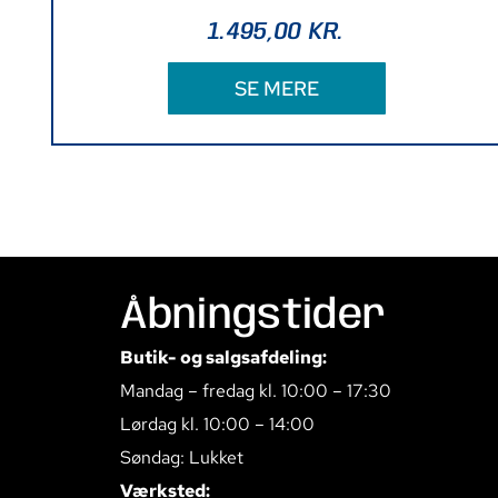
1.495,00
KR.
SE MERE
Åbningstider
Butik- og salgsafdeling:
Mandag – fredag kl. 10:00 – 17:30
Lørdag kl. 10:00 – 14:00
Søndag: Lukket
Værksted: