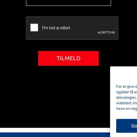
TILMELD
For at give 
og/eller få 
teknologier,
websted. Hvi
have en neg
Go