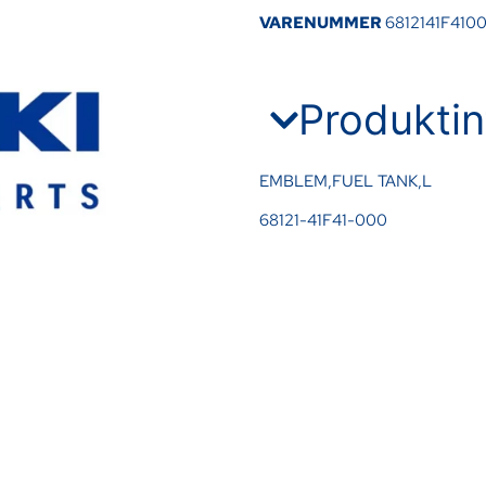
VARENUMMER
6812141F410
Produktin
EMBLEM,FUEL TANK,L
68121-41F41-000