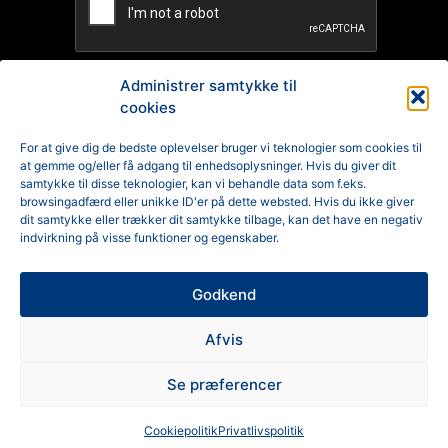
Administrer samtykke til
cookies
TILMELD
For at give dig de bedste oplevelser bruger vi teknologier som cookies til
at gemme og/eller få adgang til enhedsoplysninger. Hvis du giver dit
Reklamation
samtykke til disse teknologier, kan vi behandle data som f.eks.
browsingadfærd eller unikke ID'er på dette websted. Hvis du ikke giver
Generelle Handelsbetingelser
dit samtykke eller trækker dit samtykke tilbage, kan det have en negativ
indvirkning på visse funktioner og egenskaber.
Cookiepolitik
Godkend
Privatlivspolitik
Afvis
Se præferencer
Cookiepolitik
Privatlivspolitik