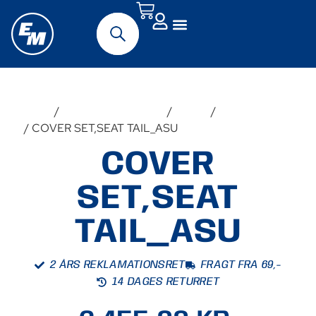
Forside
/
Originalt MC-udstyr
/
Suzuki
/
Hayabusa Gen.
3
/ COVER SET,SEAT TAIL_ASU
COVER
SET,SEAT
TAIL_ASU
2 ÅRS REKLAMATIONSRET
FRAGT FRA 69,-
14 DAGES RETURRET