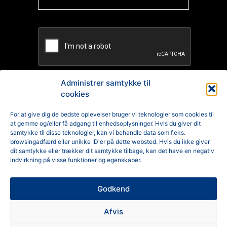
Administrer samtykke til
cookies
TILMELD
For at give dig de bedste oplevelser bruger vi teknologier som cookies til
at gemme og/eller få adgang til enhedsoplysninger. Hvis du giver dit
Reklamation
samtykke til disse teknologier, kan vi behandle data som f.eks.
browsingadfærd eller unikke ID'er på dette websted. Hvis du ikke giver
Generelle Handelsbetingelser
dit samtykke eller trækker dit samtykke tilbage, kan det have en negativ
indvirkning på visse funktioner og egenskaber.
Cookiepolitik
Godkend
Privatlivspolitik
Afvis