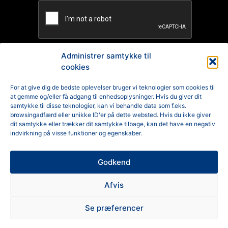
Administrer samtykke til
cookies
TILMELD
For at give dig de bedste oplevelser bruger vi teknologier som cookies til
at gemme og/eller få adgang til enhedsoplysninger. Hvis du giver dit
Reklamation
samtykke til disse teknologier, kan vi behandle data som f.eks.
browsingadfærd eller unikke ID'er på dette websted. Hvis du ikke giver
Generelle Handelsbetingelser
dit samtykke eller trækker dit samtykke tilbage, kan det have en negativ
indvirkning på visse funktioner og egenskaber.
Cookiepolitik
Godkend
Privatlivspolitik
Afvis
Se præferencer