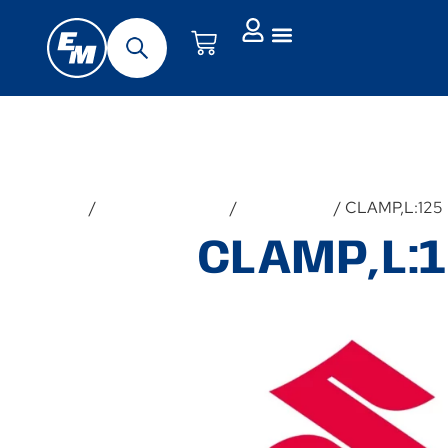
Forside
/
Udstyr & Tilbehør
/
Reservedele
/ CLAMP,L:125
CLAMP,L: