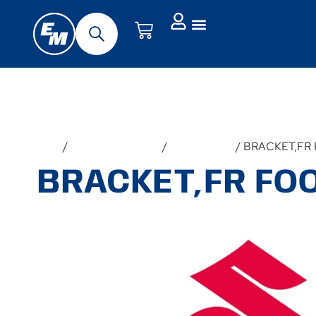
Forside
/
Udstyr & Tilbehør
/
Reservedele
/ BRACKET,FR
BRACKET,FR FO