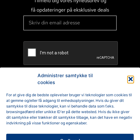
Tilmeld dig vores nyhedsbrev og
få opdateringer på eksklusive deals
Administrer samtykke til
cookies
TILMELD
For at give dig de bedste oplevelser bruger vi teknologier som cookies til
at gemme og/eller få adgang til enhedsoplysninger. Hvis du giver dit
Reklamation
samtykke til disse teknologier, kan vi behandle data som f.eks.
browsingadfærd eller unikke ID'er på dette websted. Hvis du ikke giver
Generelle Handelsbetingelser
dit samtykke eller trækker dit samtykke tilbage, kan det have en negativ
indvirkning på visse funktioner og egenskaber.
Cookiepolitik