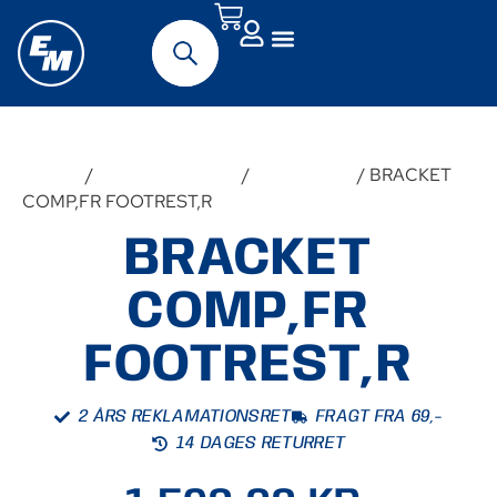
Forside
/
Udstyr & Tilbehør
/
Reservedele
/ BRACKET
COMP,FR FOOTREST,R
BRACKET
COMP,FR
FOOTREST,R
2 ÅRS REKLAMATIONSRET
FRAGT FRA 69,-
14 DAGES RETURRET