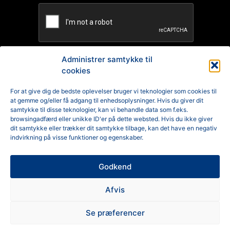
Administrer samtykke til
cookies
TILMELD
For at give dig de bedste oplevelser bruger vi teknologier som cookies til
at gemme og/eller få adgang til enhedsoplysninger. Hvis du giver dit
Reklamation
samtykke til disse teknologier, kan vi behandle data som f.eks.
browsingadfærd eller unikke ID'er på dette websted. Hvis du ikke giver
Generelle Handelsbetingelser
dit samtykke eller trækker dit samtykke tilbage, kan det have en negativ
indvirkning på visse funktioner og egenskaber.
Cookiepolitik
Godkend
Privatlivspolitik
Afvis
Se præferencer