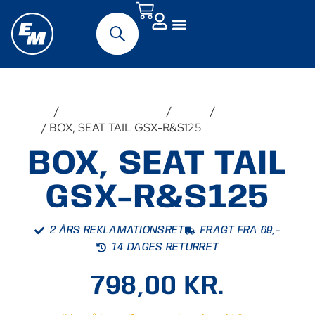
Forside
/
Originalt MC-udstyr
/
Suzuki
/
GSX-
S125
/ BOX, SEAT TAIL GSX-R&S125
BOX, SEAT TAIL
GSX-R&S125
2 ÅRS REKLAMATIONSRET
FRAGT FRA 69,-
14 DAGES RETURRET
798,00
KR.