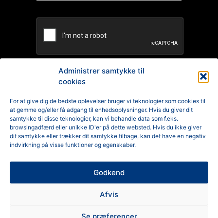
Administrer samtykke til
cookies
TILMELD
For at give dig de bedste oplevelser bruger vi teknologier som cookies til
at gemme og/eller få adgang til enhedsoplysninger. Hvis du giver dit
Reklamation
samtykke til disse teknologier, kan vi behandle data som f.eks.
browsingadfærd eller unikke ID'er på dette websted. Hvis du ikke giver
Generelle Handelsbetingelser
dit samtykke eller trækker dit samtykke tilbage, kan det have en negativ
indvirkning på visse funktioner og egenskaber.
Cookiepolitik
Godkend
Privatlivspolitik
Afvis
Se præferencer